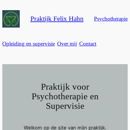
Ga
naar
Praktijk Felix Hahn
Psychotherapie
de
inhoud
Opleiding en supervisie
Over mij
Contact
Praktijk voor
Psychotherapie en
Supervisie
Welkom op de site van mijn praktijk.